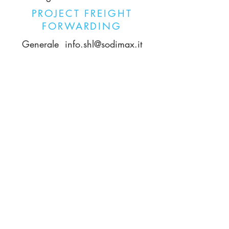
PROJECT FREIGHT
FORWARDING
Generale
info.shl@sodimax.it
COMMERCIALE
Alessandro Raffo
raffo.shl@sodimax.it
RESPONSABILE
OPERATIVO
Matteo Cavalieri
cavalieri.shl@sodimax.it
© Copyright 2021 SO.DI.MAX S.R.L.
All rights reserved| P.I. 02841840347 |
Politica dell'azienda