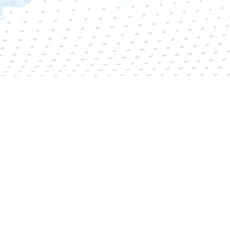
una realtà giovane che nasce nel
 se solide sono le sue fondamenta,
esperienza ventennale del suo CEO,