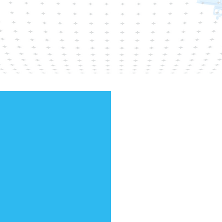
 radicate in
Sodimax è 
agonista la
2005, anche
ecolo, fino a
basate sull’