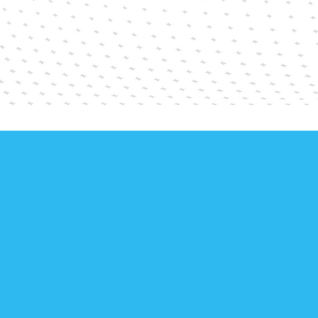
La storia di SHL ha radici forti e
questo settore, che ha visto prot
famiglia Fagioli per oltre mezzo s