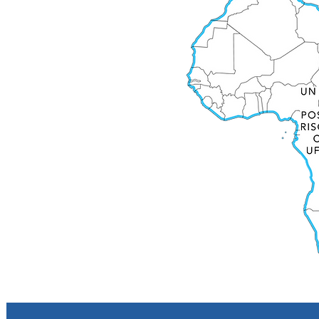
 per espanderci
l' Africa resta
Plus
SIAMO